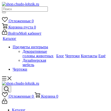
Отложенные
0
Корзина
пуста
0
Войти
Мой кабинет
Каталог
Предметы интерьера
Декоративные
головы животных
Блог
Чертежи
Контакты
Ещё
Дизайнерская
мебель
Чертежи
Отложенные
0
Корзина
0
Каталог